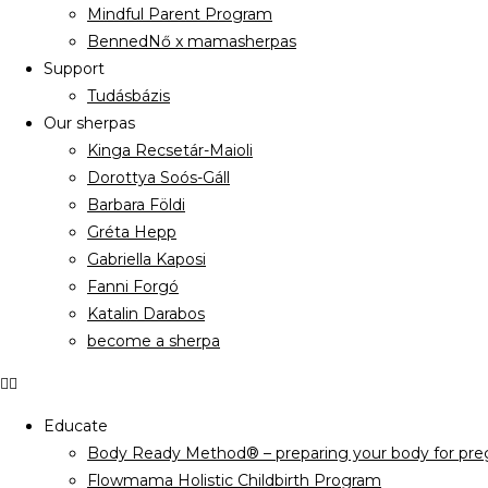
Mindful Parent Program
BennedNő x mamasherpas
Support
Tudásbázis
Our sherpas
Kinga Recsetár-Maioli
Dorottya Soós-Gáll
Barbara Földi
Gréta Hepp
Gabriella Kaposi
Fanni Forgó
Katalin Darabos
become a sherpa
Educate
Body Ready Method® – preparing your body for preg
Flowmama Holistic Childbirth Program