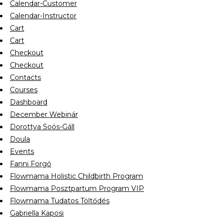
Calendar-Customer
Calendar-Instructor
Cart
Cart
Checkout
Checkout
Contacts
Courses
Dashboard
December Webinár
Dorottya Soós-Gáll
Doula
Events
Fanni Forgó
Flowmama Holistic Childbirth Program
Flowmama Posztpartum Program VIP
Flowmama Tudatos Töltődés
Gabriella Kaposi