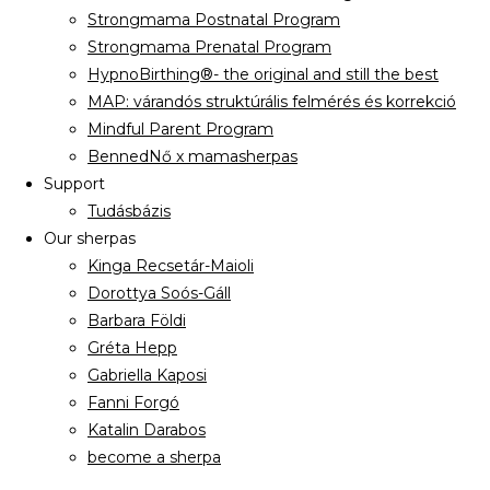
Strongmama Postnatal Program
Strongmama Prenatal Program
HypnoBirthing®- the original and still the best
MAP: várandós struktúrális felmérés és korrekció
Mindful Parent Program
BennedNő x mamasherpas
Support
Tudásbázis
Our sherpas
Kinga Recsetár-Maioli
Dorottya Soós-Gáll
Barbara Földi
Gréta Hepp
Gabriella Kaposi
Fanni Forgó
Katalin Darabos
become a sherpa