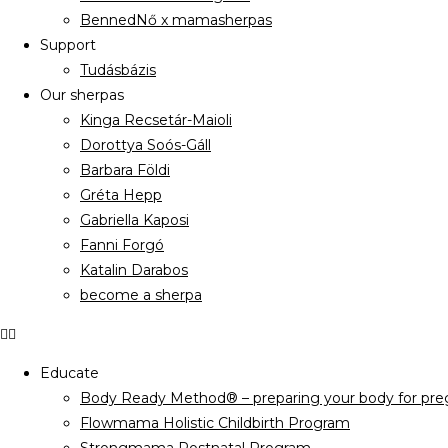
BennedNő x mamasherpas
Support
Tudásbázis
Our sherpas
Kinga Recsetár-Maioli
Dorottya Soós-Gáll
Barbara Földi
Gréta Hepp
Gabriella Kaposi
Fanni Forgó
Katalin Darabos
become a sherpa
Educate
Body Ready Method® – preparing your body for preg
Flowmama Holistic Childbirth Program