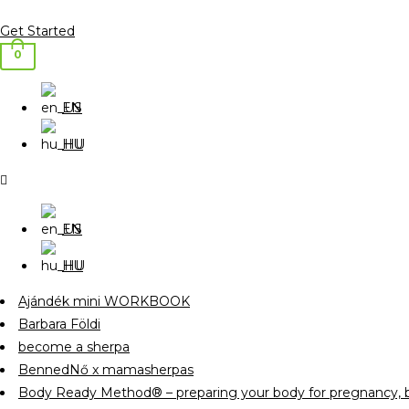
Get Started
0
EN
HU
EN
HU
Ajándék mini WORKBOOK
Barbara Földi
become a sherpa
BennedNő x mamasherpas
Body Ready Method® – preparing your body for pregnancy, b