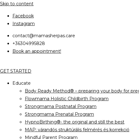
Skip to content
Facebook
Instagram
contact@mamasherpas.care
+36304995828
Book an appointment!
GET STARTED
Educate
Body Ready Method® – preparing your body for preg
Flowmama Holistic Childbirth Program
Strongmama Postnatal Program
Strongmama Prenatal Program
HypnoBirthing®- the original and still the best
MAP: várandós struktúrális felmérés és korrekció
Mindful Parent Program