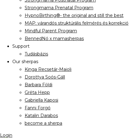
Strongmama Postnatal Program
Strongmama Prenatal Program
HypnoBirthing®- the original and still the best
MAP: várandós struktúrális felmérés és korrekció
Mindful Parent Program
BennedNő x mamasherpas
Support
Tudásbázis
Our sherpas
Kinga Recsetár-Maioli
Dorottya Soós-Gáll
Barbara Földi
Gréta Hepp
Gabriella Kaposi
Fanni Forgó
Katalin Darabos
become a sherpa
Login