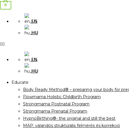
0
EN
HU
EN
HU
Educate
Body Ready Method® – preparing your body for preg
Flowmama Holistic Childbirth Program
Strongmama Postnatal Program
Strongmama Prenatal Program
HypnoBirthing®- the original and still the best
MAP: várandós struktúrális felmérés és korrekció