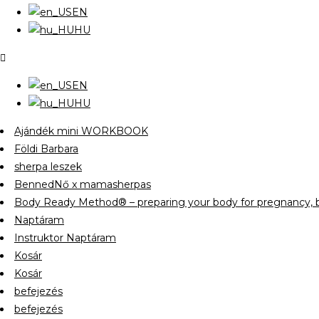
EN
HU
EN
HU
Ajándék mini WORKBOOK
Földi Barbara
sherpa leszek
BennedNő x mamasherpas
Body Ready Method® – preparing your body for pregnancy, b
Naptáram
Instruktor Naptáram
Kosár
Kosár
befejezés
befejezés