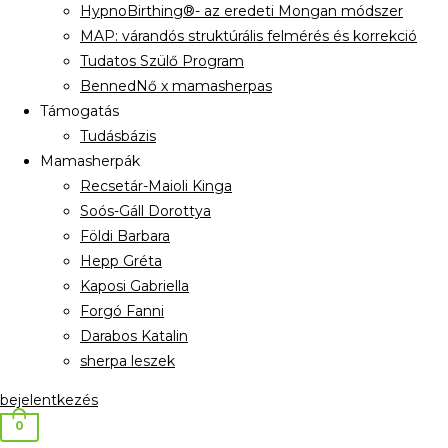
HypnoBirthing®- az eredeti Mongan módszer
MAP: várandós struktúrális felmérés és korrekció
Tudatos Szülő Program
BennedNő x mamasherpas
Támogatás
Tudásbázis
Mamasherpák
Recsetár-Maioli Kinga
Soós-Gáll Dorottya
Földi Barbara
Hepp Gréta
Kaposi Gabriella
Forgó Fanni
Darabos Katalin
sherpa leszek
bejelentkezés
0