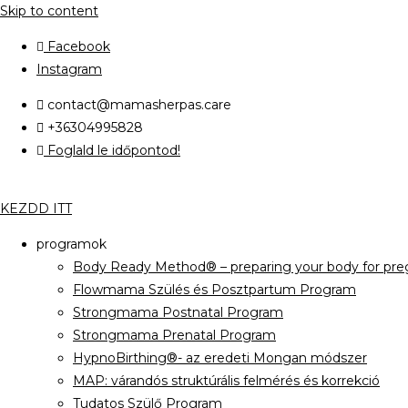
Skip to content
Facebook
Instagram
contact@mamasherpas.care
+36304995828
Foglald le időpontod!
KEZDD ITT
programok
Body Ready Method® – preparing your body for preg
Flowmama Szülés és Posztpartum Program
Strongmama Postnatal Program
Strongmama Prenatal Program
HypnoBirthing®- az eredeti Mongan módszer
MAP: várandós struktúrális felmérés és korrekció
Tudatos Szülő Program