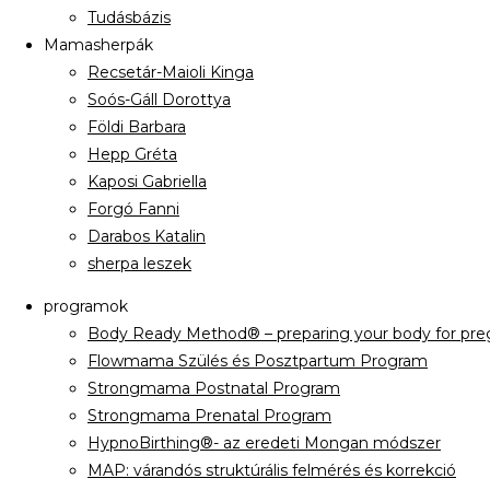
Tudásbázis
Mamasherpák
Recsetár-Maioli Kinga
Soós-Gáll Dorottya
Földi Barbara
Hepp Gréta
Kaposi Gabriella
Forgó Fanni
Darabos Katalin
sherpa leszek
programok
Body Ready Method® – preparing your body for preg
Flowmama Szülés és Posztpartum Program
Strongmama Postnatal Program
Strongmama Prenatal Program
HypnoBirthing®- az eredeti Mongan módszer
MAP: várandós struktúrális felmérés és korrekció