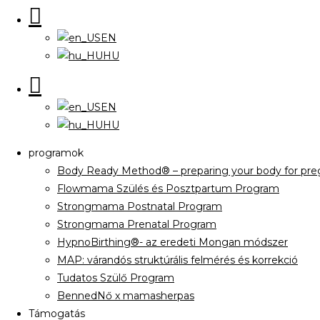
EN
HU
EN
HU
programok
Body Ready Method® – preparing your body for preg
Flowmama Szülés és Posztpartum Program
Strongmama Postnatal Program
Strongmama Prenatal Program
HypnoBirthing®- az eredeti Mongan módszer
MAP: várandós struktúrális felmérés és korrekció
Tudatos Szülő Program
BennedNő x mamasherpas
Támogatás