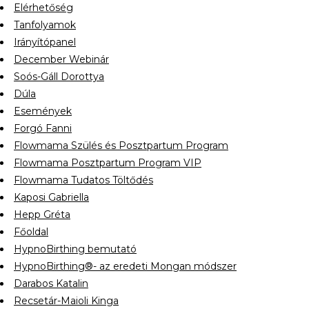
Elérhetőség
Tanfolyamok
Irányítópanel
December Webinár
Soós-Gáll Dorottya
Dúla
Események
Forgó Fanni
Flowmama Szülés és Posztpartum Program
Flowmama Posztpartum Program VIP
Flowmama Tudatos Töltődés
Kaposi Gabriella
Hepp Gréta
Főoldal
HypnoBirthing bemutató
HypnoBirthing®- az eredeti Mongan módszer
Darabos Katalin
Recsetár-Maioli Kinga