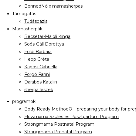
BennedNő x mamasherpas
Támogatás
Tudásbázis
Mamasherpák
Recsetár-Maioli Kinga
Soós-Gáll Dorottya
Földi Barbara
Hepp Gréta
Kaposi Gabriella
Forgó Fanni
Darabos Katalin
sherpa leszek
programok
Body Ready Method® – preparing your body for preg
Flowmama Szülés és Posztpartum Program
Strongmama Postnatal Program
Strongmama Prenatal Program