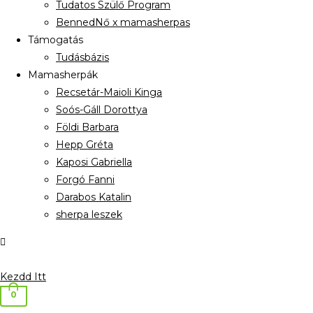
Tudatos Szülő Program
BennedNő x mamasherpas
Támogatás
Tudásbázis
Mamasherpák
Recsetár-Maioli Kinga
Soós-Gáll Dorottya
Földi Barbara
Hepp Gréta
Kaposi Gabriella
Forgó Fanni
Darabos Katalin
sherpa leszek
Kezdd Itt
0