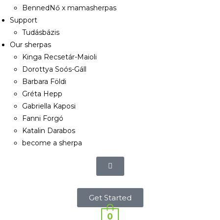
BennedNő x mamasherpas
Support
Tudásbázis
Our sherpas
Kinga Recsetár-Maioli
Dorottya Soós-Gáll
Barbara Földi
Gréta Hepp
Gabriella Kaposi
Fanni Forgó
Katalin Darabos
become a sherpa
Get Started
0