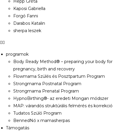
Hepp Gréta
Kaposi Gabriella
Forgó Fanni
Darabos Katalin
sherpa leszek
programok
Body Ready Method® – preparing your body for
pregnancy, birth and recovery
Flowmama Szülés és Posztpartum Program
Strongmama Postnatal Program
Strongmama Prenatal Program
HypnoBirthing®- az eredeti Mongan módszer
MAP: várandós struktúrális felmérés és korrekció
Tudatos Szülő Program
BennedNő x mamasherpas
Támogatás