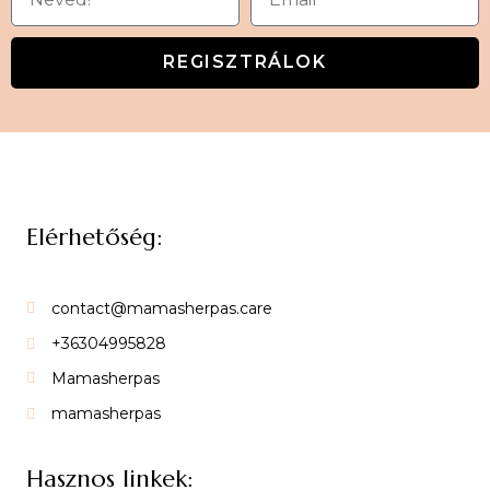
REGISZTRÁLOK
Elérhetőség:
contact@mamasherpas.care
+36304995828
Mamasherpas
mamasherpas
Hasznos linkek: