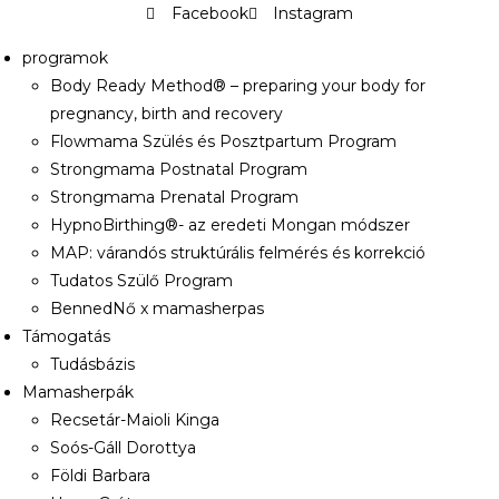
Facebook
Instagram
programok
Body Ready Method® – preparing your body for
pregnancy, birth and recovery
Flowmama Szülés és Posztpartum Program
Strongmama Postnatal Program
Strongmama Prenatal Program
HypnoBirthing®- az eredeti Mongan módszer
MAP: várandós struktúrális felmérés és korrekció
Tudatos Szülő Program
BennedNő x mamasherpas
Támogatás
Tudásbázis
Mamasherpák
Recsetár-Maioli Kinga
Soós-Gáll Dorottya
Földi Barbara