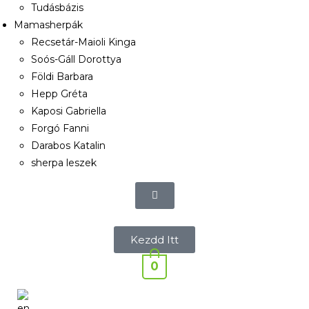
Tudásbázis
Mamasherpák
Recsetár-Maioli Kinga
Soós-Gáll Dorottya
Földi Barbara
Hepp Gréta
Kaposi Gabriella
Forgó Fanni
Darabos Katalin
sherpa leszek
Kezdd Itt
0