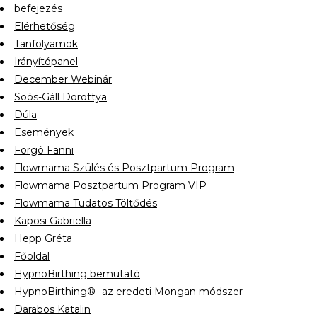
befejezés
Elérhetőség
Tanfolyamok
Irányítópanel
December Webinár
Soós-Gáll Dorottya
Dúla
Események
Forgó Fanni
Flowmama Szülés és Posztpartum Program
Flowmama Posztpartum Program VIP
Flowmama Tudatos Töltődés
Kaposi Gabriella
Hepp Gréta
Főoldal
HypnoBirthing bemutató
HypnoBirthing®- az eredeti Mongan módszer
Darabos Katalin