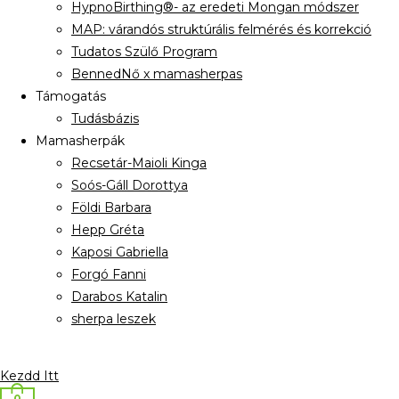
HypnoBirthing®- az eredeti Mongan módszer
MAP: várandós struktúrális felmérés és korrekció
Tudatos Szülő Program
BennedNő x mamasherpas
Támogatás
Tudásbázis
Mamasherpák
Recsetár-Maioli Kinga
Soós-Gáll Dorottya
Földi Barbara
Hepp Gréta
Kaposi Gabriella
Forgó Fanni
Darabos Katalin
sherpa leszek
Kezdd Itt
0