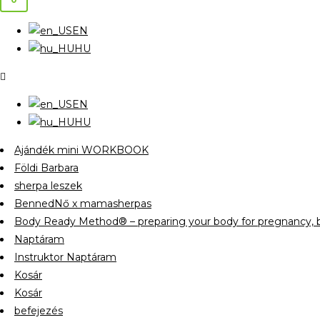
EN
HU
EN
HU
Ajándék mini WORKBOOK
Földi Barbara
sherpa leszek
BennedNő x mamasherpas
Body Ready Method® – preparing your body for pregnancy, b
Naptáram
Instruktor Naptáram
Kosár
Kosár
befejezés