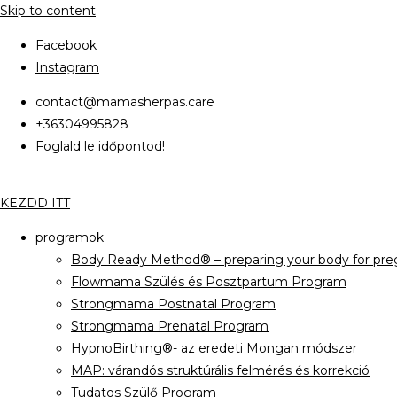
Skip to content
Facebook
Instagram
contact@mamasherpas.care
+36304995828
Foglald le időpontod!
KEZDD ITT
programok
Body Ready Method® – preparing your body for preg
Flowmama Szülés és Posztpartum Program
Strongmama Postnatal Program
Strongmama Prenatal Program
HypnoBirthing®- az eredeti Mongan módszer
MAP: várandós struktúrális felmérés és korrekció
Tudatos Szülő Program