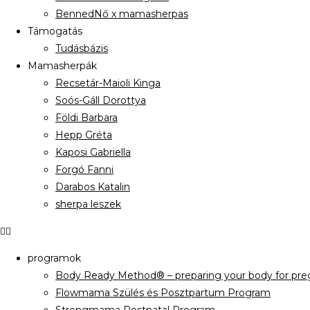
BennedNő x mamasherpas
Támogatás
Tudásbázis
Mamasherpák
Recsetár-Maioli Kinga
Soós-Gáll Dorottya
Földi Barbara
Hepp Gréta
Kaposi Gabriella
Forgó Fanni
Darabos Katalin
sherpa leszek
programok
Body Ready Method® – preparing your body for preg
Flowmama Szülés és Posztpartum Program