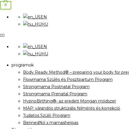
0
EN
HU
EN
HU
programok
Body Ready Method® – preparing your body for preg
Flowmama Szülés és Posztpartum Program
Strongmama Postnatal Program
Strongmama Prenatal Program
HypnoBirthing®- az eredeti Mongan módszer
MAP: várandós struktúrális felmérés és korrekció
Tudatos Szülő Program
BennedNő x mamasherpas