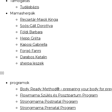
Támogatás
Tudásbázis
Mamasherpák
Recsetár-Maioli Kinga
Soós-Gáll Dorottya
Földi Barbara
Hepp Gréta
Kaposi Gabriella
Forgó Fanni
Darabos Katalin
sherpa leszek
programok
Body Ready Method® – preparing your body for preg
Flowmama Szülés és Posztpartum Program
Strongmama Postnatal Program
Strongmama Prenatal Program