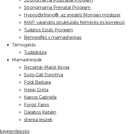
Strongmama Postnatal Program
Strongmama Prenatal Program
HypnoBirthing®- az eredeti Mongan módszer
MAP: várandós struktúrális felmérés és korrekció
Tudatos Szülő Program
BennedNő x mamasherpas
Támogatás
Tudásbázis
Mamasherpák
Recsetár-Maioli Kinga
Soós-Gáll Dorottya
Földi Barbara
Hepp Gréta
Kaposi Gabriella
Forgó Fanni
Darabos Katalin
sherpa leszek
bejelentkezés