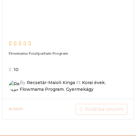
Flowmama Posztpartum Program
10
By
Recsetár-Maioli Kinga
itt
Korai évek
,
Flowmama Program
,
Gyermekágy
Kosárba teszem
18.990
Ft