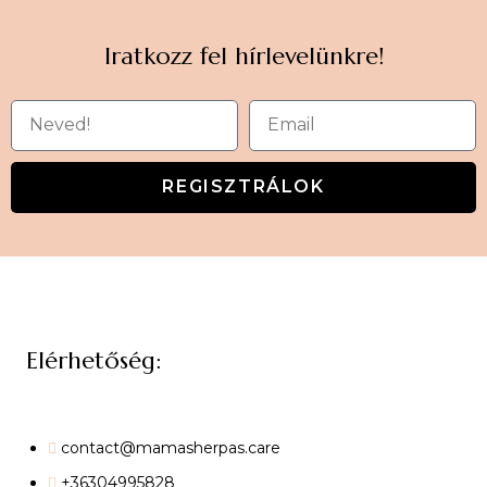
Iratkozz fel hírlevelünkre!
REGISZTRÁLOK
Elérhetőség:
contact@mamasherpas.care
+36304995828