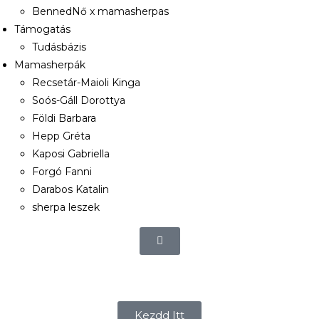
BennedNő x mamasherpas
Támogatás
Tudásbázis
Mamasherpák
Recsetár-Maioli Kinga
Soós-Gáll Dorottya
Földi Barbara
Hepp Gréta
Kaposi Gabriella
Forgó Fanni
Darabos Katalin
sherpa leszek
Kezdd Itt