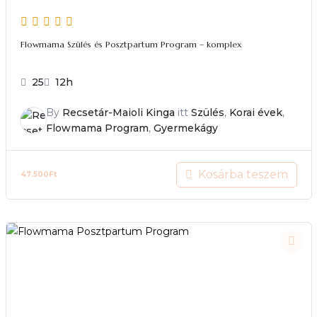
Flowmama Szülés és Posztpartum Program – komplex
25
12h
By
Recsetár-Maioli Kinga
itt
Szülés
,
Korai évek
,
Flowmama Program
,
Gyermekágy
Kosárba teszem
47.500
Ft