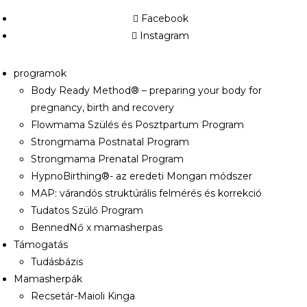
Facebook
Instagram
programok
Body Ready Method® – preparing your body for
pregnancy, birth and recovery
Flowmama Szülés és Posztpartum Program
Strongmama Postnatal Program
Strongmama Prenatal Program
HypnoBirthing®- az eredeti Mongan módszer
MAP: várandós struktúrális felmérés és korrekció
Tudatos Szülő Program
BennedNő x mamasherpas
Támogatás
Tudásbázis
Mamasherpák
Recsetár-Maioli Kinga