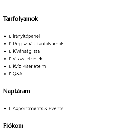
Tanfolyamok
Irányítópanel
Regisztrált Tanfolyamok
Kívánságlista
Visszajelzések
Kvíz Kísérleteim
Q&A
Naptáram
Appointments & Events
Fiókom