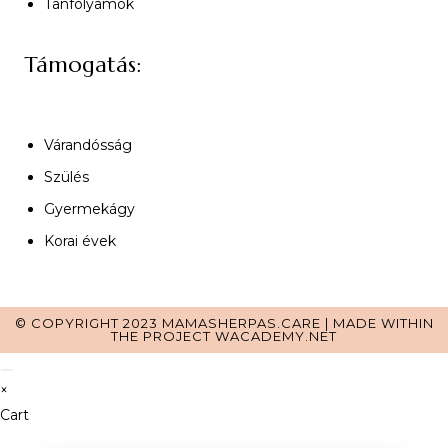
Tanfolyamok
Támogatás:
Várandósság
Szülés
Gyermekágy
Korai évek
© COPYRIGHT 2023 MAMASHERPAS.CARE | MADE WITHIN
THE PROJECT
WACADEMY.NET
×
Cart