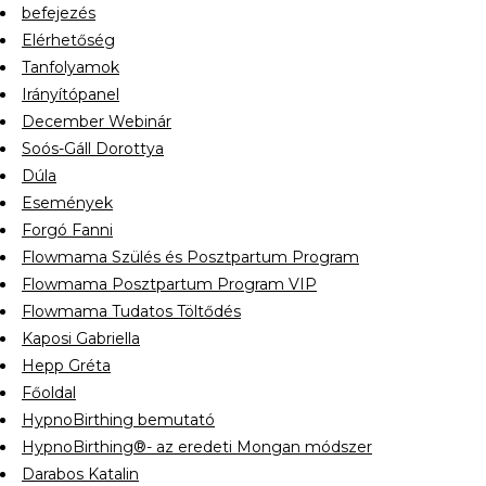
befejezés
Elérhetőség
Tanfolyamok
Irányítópanel
December Webinár
Soós-Gáll Dorottya
Dúla
Események
Forgó Fanni
Flowmama Szülés és Posztpartum Program
Flowmama Posztpartum Program VIP
Flowmama Tudatos Töltődés
Kaposi Gabriella
Hepp Gréta
Főoldal
HypnoBirthing bemutató
HypnoBirthing®- az eredeti Mongan módszer
Darabos Katalin