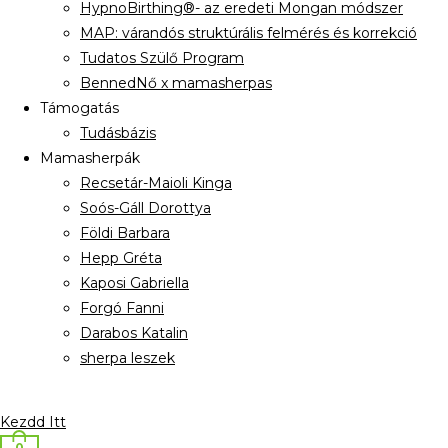
HypnoBirthing®- az eredeti Mongan módszer
MAP: várandós struktúrális felmérés és korrekció
Tudatos Szülő Program
BennedNő x mamasherpas
Támogatás
Tudásbázis
Mamasherpák
Recsetár-Maioli Kinga
Soós-Gáll Dorottya
Földi Barbara
Hepp Gréta
Kaposi Gabriella
Forgó Fanni
Darabos Katalin
sherpa leszek
Kezdd Itt
0