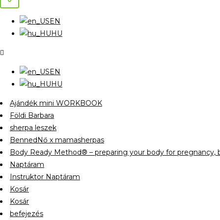
EN
HU
EN
HU
Ajándék mini WORKBOOK
Földi Barbara
sherpa leszek
BennedNő x mamasherpas
Body Ready Method® – preparing your body for pregnancy, b
Naptáram
Instruktor Naptáram
Kosár
Kosár
befejezés