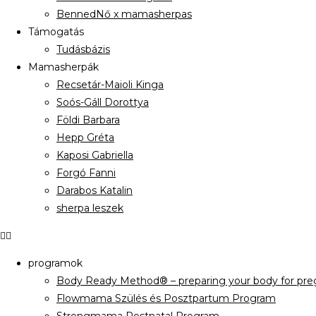
BennedNő x mamasherpas
Támogatás
Tudásbázis
Mamasherpák
Recsetár-Maioli Kinga
Soós-Gáll Dorottya
Földi Barbara
Hepp Gréta
Kaposi Gabriella
Forgó Fanni
Darabos Katalin
sherpa leszek
programok
Body Ready Method® – preparing your body for preg
Flowmama Szülés és Posztpartum Program