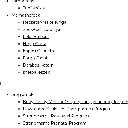
Támogatás
Tudásbázis
Mamasherpák
Recsetár-Maioli Kinga
Soós-Gáll Dorottya
Földi Barbara
Hepp Gréta
Kaposi Gabriella
Forgó Fanni
Darabos Katalin
sherpa leszek
programok
Body Ready Method® – preparing your body for preg
Flowmama Szülés és Posztpartum Program
Strongmama Postnatal Program
Strongmama Prenatal Program