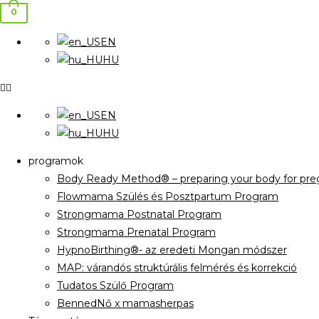
0
EN
HU
EN
HU
programok
Body Ready Method® – preparing your body for preg
Flowmama Szülés és Posztpartum Program
Strongmama Postnatal Program
Strongmama Prenatal Program
HypnoBirthing®- az eredeti Mongan módszer
MAP: várandós struktúrális felmérés és korrekció
Tudatos Szülő Program
BennedNő x mamasherpas