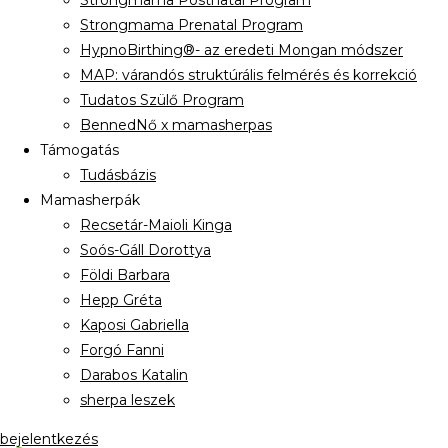
Strongmama Postnatal Program
Strongmama Prenatal Program
HypnoBirthing®- az eredeti Mongan módszer
MAP: várandós struktúrális felmérés és korrekció
Tudatos Szülő Program
BennedNő x mamasherpas
Támogatás
Tudásbázis
Mamasherpák
Recsetár-Maioli Kinga
Soós-Gáll Dorottya
Földi Barbara
Hepp Gréta
Kaposi Gabriella
Forgó Fanni
Darabos Katalin
sherpa leszek
bejelentkezés