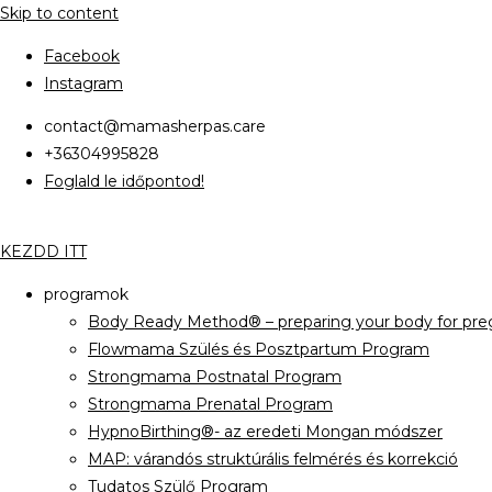
Skip to content
Facebook
Instagram
contact@mamasherpas.care
+36304995828
Foglald le időpontod!
KEZDD ITT
programok
Body Ready Method® – preparing your body for preg
Flowmama Szülés és Posztpartum Program
Strongmama Postnatal Program
Strongmama Prenatal Program
HypnoBirthing®- az eredeti Mongan módszer
MAP: várandós struktúrális felmérés és korrekció
Tudatos Szülő Program